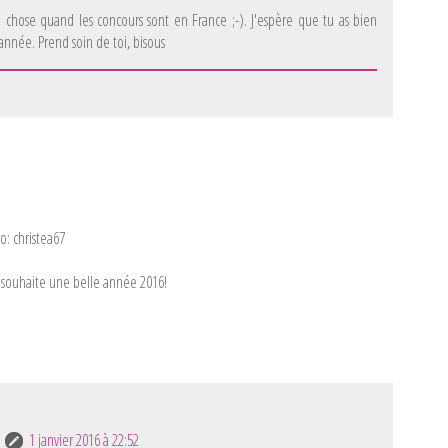
chose quand les concours sont en France ;-). J'espère que tu as bien
année. Prend soin de toi, bisous
o: christea67
e souhaite une belle année 2016!
1 janvier 2016 à 22:52