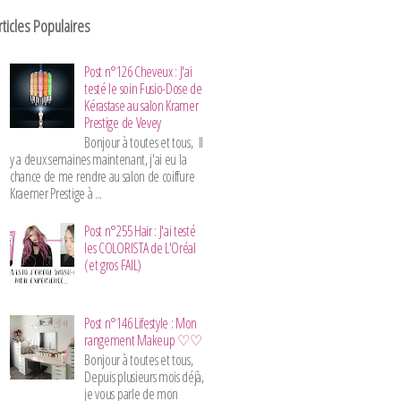
rticles Populaires
Post n°126 Cheveux : J'ai
testé le soin Fusio-Dose de
Kérastase au salon Kramer
Prestige de Vevey
Bonjour à toutes et tous, Il
y a deux semaines maintenant, j'ai eu la
chance de me rendre au salon de coiffure
Kraemer Prestige à ...
Post n°255 Hair : J'ai testé
les COLORISTA de L'Oréal
(et gros FAIL)
Post n°146 Lifestyle : Mon
rangement Makeup ♡♡
Bonjour à toutes et tous,
Depuis plusieurs mois déjà,
je vous parle de mon