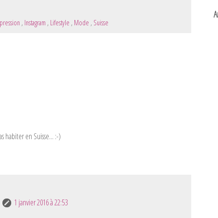
A
mpression
,
Instagram
,
Lifestyle
,
Mode
,
Suisse
 habiter en Suisse... :-)
1 janvier 2016 à 22:53