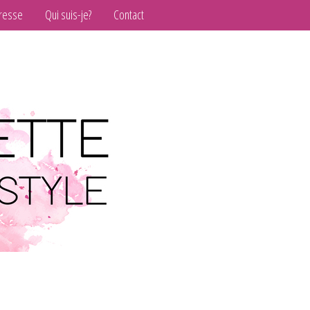
resse
Qui suis-je?
Contact