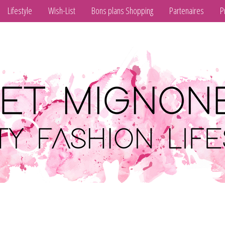
Lifestyle
Wish-List
Bons plans Shopping
Partenaires
P