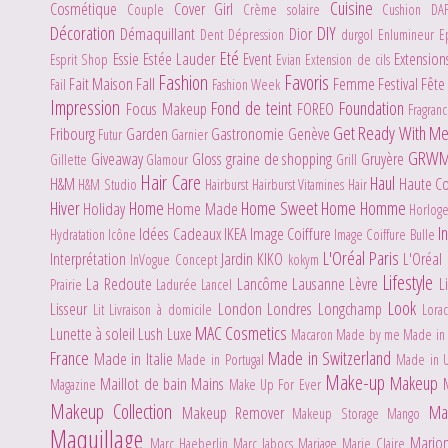
Cuisine
Cosmétique
Cover Girl
Couple
Crème solaire
Cushion
DA
Décoration
DIY
Démaquillant
Dior
Dent
Dépression
durgol
Enlumineur
E
Eté
Essie
Estée Lauder
Event
Extensio
Esprit Shop
Evian
Extension de cils
Fashion
Favoris
Fait Maison
Fall
Femme
Festival
Fête
Fail
Fashion Week
Impression
Fond de teint
Foundation
Focus Makeup
FOREO
Fragran
Get Ready With M
Fribourg
Garden
Gastronomie
Genève
Futur
Garnier
GRW
Giveaway
Gloss
graine de shopping
Gruyère
Gillette
Glamour
Grill
Hair Care
Haul
H&M
Haute C
H&M Studio
Hairburst
Hairburst Vitamines Hair
Hiver
Home
Home Sweet Home
Homme
Holiday
Home Made
Horlog
I
Idées Cadeaux
IKEA
Image Coiffure
Hydratation
Icône
Image Coiffure Bulle
L'Oréal Paris
Interprétation
Jardin
KIKO
L'Oréal
InVogue Concept
kokym
Lifestyle
La Redoute
Lancôme
Lausanne
Lèvre
L
Prairie
Ladurée
Lancel
Look
Lisseur
London
Londres
Longchamp
Lit
Livraison à domicile
Lora
MAC Cosmetics
Lunette à soleil
Lush
Luxe
Macaron
Made by me
Made in 
France
Made in Switzerland
Made in Italie
Made in Portugal
Made in 
Make-up
Makeup
Maillot de bain
Mains
Magazine
Make Up For Ever
Makeup Collection
Ma
Makeup Remover
Makeup Storage
Mango
Maquillage
Mario
Marc Haeberlin
Marc Jabocs
Mariage
Marie Claire