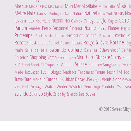
Mode
Men
Masque
Mer
Micellaire
Master Class
Max Factor
Micro Tatto
MyLife
Nails
Naturel
No
Nature
NOBIS
Narciso Rodriguez
Nars
New York
Ongle
OOTD
les animaux
Omega
Nourriture
NUSKIN
NYX
Olaplex
Ongles
Parfum
Piscine
Plage
Perso
Personnel
Pinceau
Plantes
Pensées
Playlis
Printemps
Protection solaire
Psycho
P
Produits du Terroir
Provence
Routine
Recette
Rouge-à-lèvre
Restaurant
Rituals
Ro
Retinol
Revue
Salon de Coiffure
main
Sarenza
Schwarzkopf
Salle de bain
Self-
Skin Care
Soins
Shopping
Skincare
Shiseido
Sigma
Skechers
Ski
Sold
Suisse
SPA
St-Valentin
Summer
Sunglasses
Sport
Sports
St-Tropez
Swaro
Technologie
Tenue
Made
Tatouages
Tendance
Tendances
Tessin
Thé
Too
Travel
Tuto Makeup
Tutoriel
UK
Urban Decay
USA
Vernis à ongle
vegan
Vic
Voyage
Watch
Winter
Wish-list
Yeux
Youtube
YSL Be
Viva Frida
Yoga
Zalando
Zalando Style
Zoeva
Zalon by Zalando
Zara
© 2015 Sweet Mignone