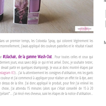
N
dans un premier temps, les Colovista Spray, qui colorent légèrement les
M
sonnellement, j'avais appliqué des couleurs pastelles et le résultat n'avait
#Lilachair, de la gamme Wash-Out
eur
... Pour toutes celles et ceux qui
erniers jours, vous savez déjà ce qui m'est arrivé. Donc, je souhaite tester,
ui devait partir en quelques shampoings. Je vous ai donc montré étapes par
stagram ICI
)... j'ai lu attentivement les consignes d'utilisation, mis les gants
a couleur et j'ai commencé à appliquer pour réaliser un effet tie & dye, avec
dessus de la tête. J'ai donc appliqué le produit, pour finir j'ai enlevé les
e chose, j'ai attendu 15 minutes (alors que c'était conseillé de 15 à 20
étant".... j'ai rincé mes cheveux, suivi les étapes de la notice d'utilisation...