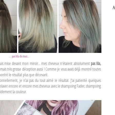
A
... pas lila du tout...
suis mise devant mon miroir... mes cheveux n'étaient absolument
pas lila,
e, mais très grosse déception aussi ! Comme je vous avais déjà montré toutes
 montré le résultat plus que décevant.
nnellement, je n'ai pas du tout aimé le résultat. J'ai patienté quelques
t relaver encore et encore mes cheveux avec le shampoing Fader, shampoing
idement la couleur.