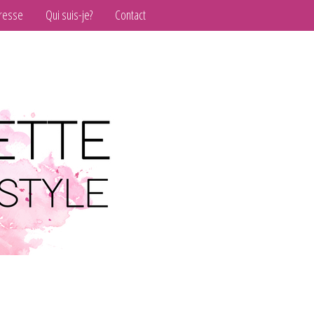
resse
Qui suis-je?
Contact