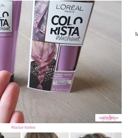
M
#lilachair Washout