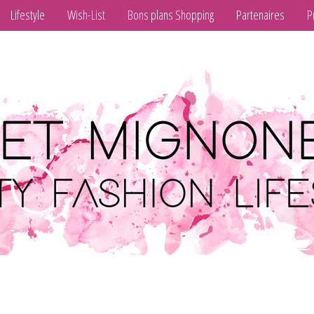
Lifestyle
Wish-List
Bons plans Shopping
Partenaires
P