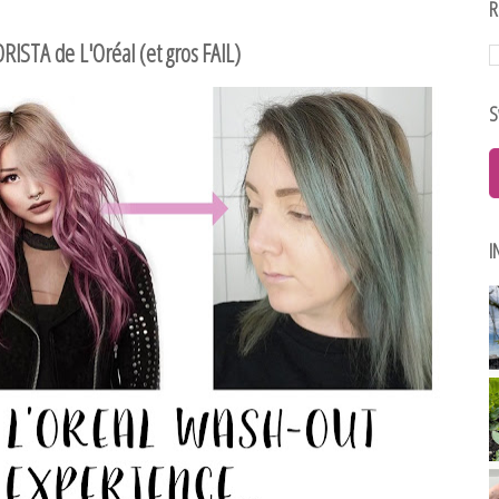
R
ORISTA de L'Oréal (et gros FAIL)
S
I