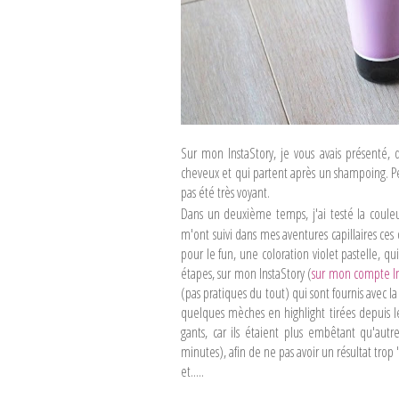
Sur mon InstaStory, je vous avais présenté, 
cheveux et qui partent après un shampoing. Per
pas été très voyant.
Dans un deuxième temps, j'ai testé la coul
m'ont suivi dans mes aventures capillaires ces d
pour le fun, une coloration violet pastelle, q
étapes, sur mon InstaStory (
sur mon compte In
(pas pratiques du tout) qui sont fournis avec l
quelques mèches en highlight tirées depuis le 
gants, car ils étaient plus embêtant qu'autr
minutes), afin de ne pas avoir un résultat trop "p
et.....