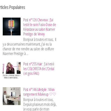
rticles Populaires
Post n°126 Cheveux : J'ai
testé le soin Fusio-Dose de
Kérastase au salon Kramer
Prestige de Vevey
Bonjour à toutes et tous, Il
y a deux semaines maintenant, j'ai eu la
chance de me rendre au salon de coiffure
Kraemer Prestige à ...
Post n°255 Hair : J'ai testé
les COLORISTA de L'Oréal
(et gros FAIL)
Post n°146 Lifestyle : Mon
rangement Makeup ♡♡
Bonjour à toutes et tous,
Depuis plusieurs mois déjà,
je vous parle de mon