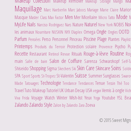
Makeup Collection
Ma
Makeup Remover
Makeup Storage
Mango
Maquillage
Mario
Marc Haeberlin
Marc Jabocs
Mariage
Marie Claire
Mode
Men
Masque
Mer
Micellaire
Master Class
Max Factor
Micro Tatto
MyLife
Nails
Naturel
No
Nature
NOBIS
Narciso Rodriguez
Nars
New York
Ongle
OOTD
les animaux
Omega
Nourriture
NUSKIN
NYX
Olaplex
Ongles
Parfum
Piscine
Plage
Perso
Personnel
Pinceau
Plantes
Pensées
Playlis
Printemps
Protection solaire
Psycho
P
Produits du Terroir
Provence
Routine
Recette
Rouge-à-lèvre
Restaurant
Rituals
Ro
Retinol
Revue
Salon de Coiffure
main
Sarenza
Schwarzkopf
Salle de bain
Self-
Skin Care
Soins
Shopping
Skincare
Shiseido
Sigma
Skechers
Ski
Sold
Suisse
SPA
St-Valentin
Summer
Sunglasses
Sport
Sports
St-Tropez
Swaro
Technologie
Tenue
Made
Tatouages
Tendance
Tendances
Tessin
Thé
Too
Travel
Tuto Makeup
Tutoriel
UK
Urban Decay
USA
Vernis à ongle
vegan
Vic
Voyage
Watch
Winter
Wish-list
Yeux
Youtube
YSL Be
Viva Frida
Yoga
Zalando
Zalando Style
Zoeva
Zalon by Zalando
Zara
© 2015 Sweet Mignone