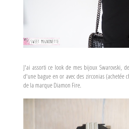
...
J'ai assorti ce look de mes bijoux Swarovski, 
d'une bague en or avec des zirconias (achetée ch
de la marque Diamon Fire.