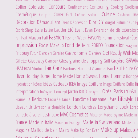
Concours
Collier
Coloration
Contouring
Confinement
Cooking
Coolbr
Cuisine
Cosmétique
Cover Girl
Couple
Crème solaire
Cushion
DA
Décoration
DIY
Démaquillant
Dior
Dent
Dépression
durgol
Enlumineur
E
Eté
Essie
Estée Lauder
Event
Extensio
Esprit Shop
Evian
Extension de cils
Fashion
Favoris
Fait Maison
Fall
Femme
Festival
Fête
Fail
Fashion Week
Impression
Fond de teint
Foundation
Focus Makeup
FOREO
Fragran
Get Ready With M
Fribourg
Garden
Gastronomie
Genève
Futur
Garnier
GRW
Giveaway
Gloss
graine de shopping
Gruyère
Gillette
Glamour
Grill
Hair Care
Haul
H&M
Haute C
H&M Studio
Hairburst
Hairburst Vitamines Hair
Hiver
Home
Home Sweet Home
Homme
Holiday
Home Made
Horlog
I
Idées Cadeaux
IKEA
Image Coiffure
Hydratation
Icône
Image Coiffure Bulle
L'Oréal Paris
Interprétation
Jardin
KIKO
L'Oréal
InVogue Concept
kokym
Lifestyle
La Redoute
Lancôme
Lausanne
Lèvre
L
Prairie
Ladurée
Lancel
Look
Lisseur
London
Londres
Longchamp
Lit
Livraison à domicile
Lora
MAC Cosmetics
Lunette à soleil
Lush
Luxe
Macaron
Made by me
Made in 
France
Made in Switzerland
Made in Italie
Made in Portugal
Made in 
Make-up
Makeup
Maillot de bain
Mains
Magazine
Make Up For Ever