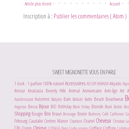
Article plus récent
Accueil
Inscription à :
Publier les commentaires ( Atom )
SWEET MIGNONETTE VOUS EN PARLE
Accessoires
1 look - 1 parfum
100% naturel
Akyado
AESOP
AIMADIA
Alpi
Amour
Anastasia Beverly Hills
Animal
Anniversaire
Anti-âge
Art
B
Automne
Bain
Beach
Beachwear
Autobronzant
Babyliss
Ballade
Battle
Bijoux
Becca
BIO
Birthday
Blonde
Angoisse
Black Friday
Blush
Bobbi Br
Shopping
Box
Bougie
Braun
Brune
Bronzage
Burberry
Café
Californie
C
Cheveux
Fribourg
Caudalie
Centres Manor
Chanel
Chambre
Christian L
Cils
Clinique
Clarins
Coiffeur
Coiffure
CODAGE Paris
Code promo
Collabo