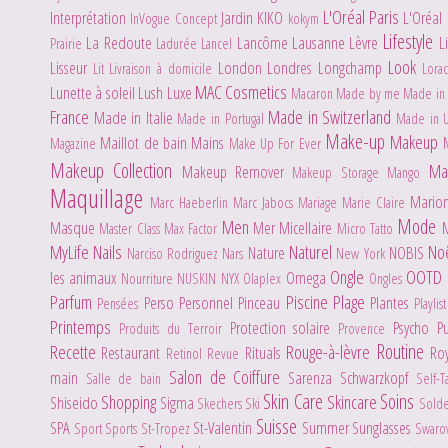
L'Oréal Paris
Interprétation
Jardin
KIKO
L'Oréal
InVogue Concept
kokym
Lifestyle
La Redoute
Lancôme
Lausanne
Lèvre
L
Prairie
Ladurée
Lancel
Look
Lisseur
London
Londres
Longchamp
Lit
Livraison à domicile
Lora
MAC Cosmetics
Lunette à soleil
Lush
Luxe
Macaron
Made by me
Made in 
France
Made in Switzerland
Made in Italie
Made in Portugal
Made in 
Make-up
Makeup
Maillot de bain
Mains
Magazine
Make Up For Ever
Makeup Collection
Ma
Makeup Remover
Makeup Storage
Mango
Maquillage
Mario
Marc Haeberlin
Marc Jabocs
Mariage
Marie Claire
Mode
Men
Masque
Mer
Micellaire
Master Class
Max Factor
Micro Tatto
MyLife
Nails
Naturel
No
Nature
NOBIS
Narciso Rodriguez
Nars
New York
Ongle
OOTD
les animaux
Omega
Nourriture
NUSKIN
NYX
Olaplex
Ongles
Parfum
Piscine
Plage
Perso
Personnel
Pinceau
Plantes
Pensées
Playlis
Printemps
Protection solaire
Psycho
P
Produits du Terroir
Provence
Routine
Recette
Rouge-à-lèvre
Restaurant
Rituals
Ro
Retinol
Revue
Salon de Coiffure
main
Sarenza
Schwarzkopf
Salle de bain
Self-
Skin Care
Soins
Shopping
Skincare
Shiseido
Sigma
Skechers
Ski
Sold
Suisse
SPA
St-Valentin
Summer
Sunglasses
Sport
Sports
St-Tropez
Swaro