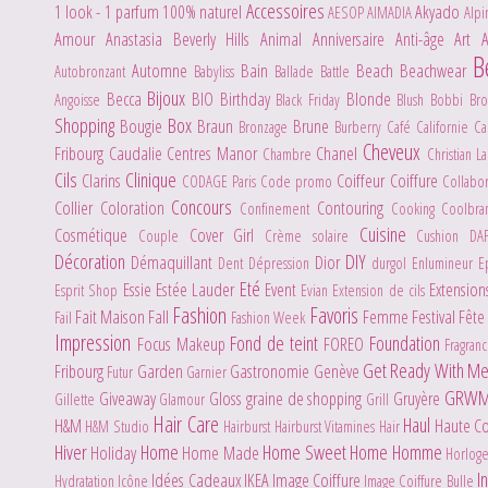
Accessoires
1 look - 1 parfum
100% naturel
Akyado
AESOP
AIMADIA
Alpi
Amour
Anastasia Beverly Hills
Animal
Anniversaire
Anti-âge
Art
B
Automne
Bain
Beach
Beachwear
Autobronzant
Babyliss
Ballade
Battle
Bijoux
Becca
BIO
Birthday
Blonde
Angoisse
Black Friday
Blush
Bobbi Br
Shopping
Box
Bougie
Braun
Brune
Bronzage
Burberry
Café
Californie
C
Cheveux
Fribourg
Caudalie
Centres Manor
Chanel
Chambre
Christian L
Cils
Clinique
Clarins
Coiffeur
Coiffure
CODAGE Paris
Code promo
Collabo
Concours
Collier
Coloration
Contouring
Confinement
Cooking
Coolbr
Cuisine
Cosmétique
Cover Girl
Couple
Crème solaire
Cushion
DA
Décoration
DIY
Démaquillant
Dior
Dent
Dépression
durgol
Enlumineur
E
Eté
Essie
Estée Lauder
Event
Extensio
Esprit Shop
Evian
Extension de cils
Fashion
Favoris
Fait Maison
Fall
Femme
Festival
Fête
Fail
Fashion Week
Impression
Fond de teint
Foundation
Focus Makeup
FOREO
Fragran
Get Ready With M
Fribourg
Garden
Gastronomie
Genève
Futur
Garnier
GRW
Giveaway
Gloss
graine de shopping
Gruyère
Gillette
Glamour
Grill
Hair Care
Haul
H&M
Haute C
H&M Studio
Hairburst
Hairburst Vitamines Hair
Hiver
Home
Home Sweet Home
Homme
Holiday
Home Made
Horlog
I
Idées Cadeaux
IKEA
Image Coiffure
Hydratation
Icône
Image Coiffure Bulle