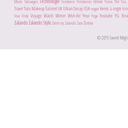
Technologie
Tenue
Made
Tatouages
Tendance
Tendances
Tessin
Thé
Too
Travel
Tuto Makeup
Tutoriel
UK
Urban Decay
USA
Vernis à ongle
vegan
Vic
Voyage
Watch
Winter
Wish-list
Yeux
Youtube
YSL Be
Viva Frida
Yoga
Zalando
Zalando Style
Zoeva
Zalon by Zalando
Zara
© 2015 Sweet Mignone