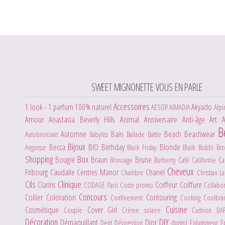
SWEET MIGNONETTE VOUS EN PARLE
Accessoires
1 look - 1 parfum
100% naturel
Akyado
AESOP
AIMADIA
Alpi
Amour
Anastasia Beverly Hills
Animal
Anniversaire
Anti-âge
Art
B
Automne
Bain
Beach
Beachwear
Autobronzant
Babyliss
Ballade
Battle
Bijoux
Becca
BIO
Birthday
Blonde
Angoisse
Black Friday
Blush
Bobbi Br
Shopping
Box
Bougie
Braun
Brune
Bronzage
Burberry
Café
Californie
C
Cheveux
Fribourg
Caudalie
Centres Manor
Chanel
Chambre
Christian L
Cils
Clinique
Clarins
Coiffeur
Coiffure
CODAGE Paris
Code promo
Collabo
Concours
Collier
Coloration
Contouring
Confinement
Cooking
Coolbr
Cuisine
Cosmétique
Cover Girl
Couple
Crème solaire
Cushion
DA
Décoration
DIY
Démaquillant
Dior
Dent
Dépression
durgol
Enlumineur
E