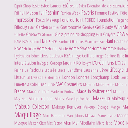
Eté
Essie
Estée Lauder
Event
Extensio
Esprit Shop
Evian
Extension de cils
Fashion
Favoris
Fait Maison
Fall
Femme
Festival
Fête
Fail
Fashion Week
Impression
Fond de teint
Foundation
Focus Makeup
FOREO
Fragran
Get Ready With M
Fribourg
Garden
Gastronomie
Genève
Futur
Garnier
GRW
Giveaway
Gloss
graine de shopping
Gruyère
Gillette
Glamour
Grill
Hair Care
Haul
H&M
Haute C
H&M Studio
Hairburst
Hairburst Vitamines Hair
Hiver
Home
Home Sweet Home
Homme
Holiday
Home Made
Horlog
I
Idées Cadeaux
IKEA
Image Coiffure
Hydratation
Icône
Image Coiffure Bulle
L'Oréal Paris
Interprétation
Jardin
KIKO
L'Oréal
InVogue Concept
kokym
Lifestyle
La Redoute
Lancôme
Lausanne
Lèvre
L
Prairie
Ladurée
Lancel
Look
Lisseur
London
Londres
Longchamp
Lit
Livraison à domicile
Lora
MAC Cosmetics
Lunette à soleil
Lush
Luxe
Macaron
Made by me
Made in 
France
Made in Switzerland
Made in Italie
Made in Portugal
Made in 
Make-up
Makeup
Maillot de bain
Mains
Magazine
Make Up For Ever
Makeup Collection
Ma
Makeup Remover
Makeup Storage
Mango
Maquillage
Mario
Marc Haeberlin
Marc Jabocs
Mariage
Marie Claire
Mode
Men
Masque
Mer
Micellaire
Master Class
Max Factor
Micro Tatto