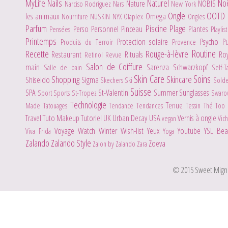
MyLife
Nails
Naturel
No
Nature
NOBIS
Narciso Rodriguez
Nars
New York
Ongle
OOTD
les animaux
Omega
Nourriture
NUSKIN
NYX
Olaplex
Ongles
Parfum
Piscine
Plage
Perso
Personnel
Pinceau
Plantes
Pensées
Playlis
Printemps
Protection solaire
Psycho
P
Produits du Terroir
Provence
Routine
Recette
Rouge-à-lèvre
Restaurant
Rituals
Ro
Retinol
Revue
Salon de Coiffure
main
Sarenza
Schwarzkopf
Salle de bain
Self-
Skin Care
Soins
Shopping
Skincare
Shiseido
Sigma
Skechers
Ski
Sold
Suisse
SPA
St-Valentin
Summer
Sunglasses
Sport
Sports
St-Tropez
Swaro
Technologie
Tenue
Made
Tatouages
Tendance
Tendances
Tessin
Thé
Too
Travel
Tuto Makeup
Tutoriel
UK
Urban Decay
USA
Vernis à ongle
vegan
Vic
Voyage
Watch
Winter
Wish-list
Yeux
Youtube
YSL Be
Viva Frida
Yoga
Zalando
Zalando Style
Zoeva
Zalon by Zalando
Zara
© 2015 Sweet Mignone