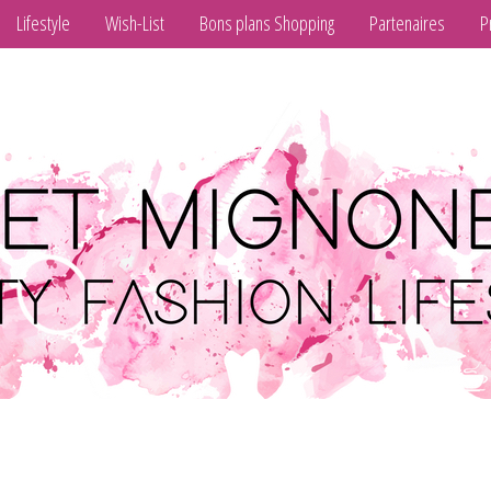
Lifestyle
Wish-List
Bons plans Shopping
Partenaires
P