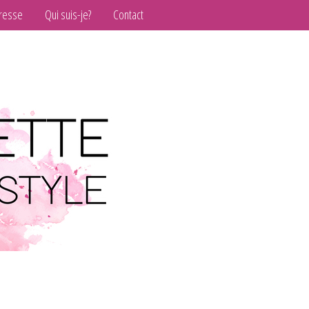
resse
Qui suis-je?
Contact