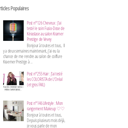
rticles Populaires
Post n°126 Cheveux : J'ai
testé le soin Fusio-Dose de
Kérastase au salon Kramer
Prestige de Vevey
Bonjour à toutes et tous, Il
y a deux semaines maintenant, j'ai eu la
chance de me rendre au salon de coiffure
Kraemer Prestige à ...
Post n°255 Hair : J'ai testé
les COLORISTA de L'Oréal
(et gros FAIL)
Post n°146 Lifestyle : Mon
rangement Makeup ♡♡
Bonjour à toutes et tous,
Depuis plusieurs mois déjà,
je vous parle de mon