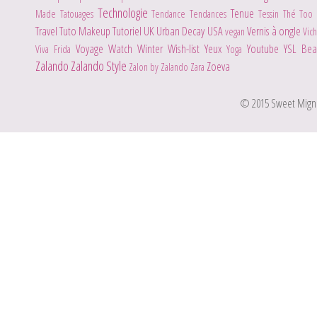
Technologie
Tenue
Made
Tatouages
Tendance
Tendances
Tessin
Thé
Too
Travel
Tuto Makeup
Tutoriel
UK
Urban Decay
USA
Vernis à ongle
vegan
Vic
Voyage
Watch
Winter
Wish-list
Yeux
Youtube
YSL Be
Viva Frida
Yoga
Zalando
Zalando Style
Zoeva
Zalon by Zalando
Zara
© 2015 Sweet Mignone