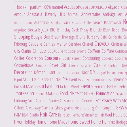
Accessoires
1 look - 1 parfum
100% naturel
Akyado
AESOP
AIMADIA
Alpi
Amour
Anastasia Beverly Hills
Animal
Anniversaire
Anti-âge
Art
B
Automne
Bain
Beach
Beachwear
Autobronzant
Babyliss
Ballade
Battle
Bijoux
Becca
BIO
Birthday
Blonde
Angoisse
Black Friday
Blush
Bobbi Br
Shopping
Box
Bougie
Braun
Brune
Bronzage
Burberry
Café
Californie
C
Cheveux
Fribourg
Caudalie
Centres Manor
Chanel
Chambre
Christian L
Cils
Clinique
Clarins
Coiffeur
Coiffure
CODAGE Paris
Code promo
Collabo
Concours
Collier
Coloration
Contouring
Confinement
Cooking
Coolbr
Cuisine
Cosmétique
Cover Girl
Couple
Crème solaire
Cushion
DA
Décoration
DIY
Démaquillant
Dior
Dent
Dépression
durgol
Enlumineur
E
Eté
Essie
Estée Lauder
Event
Extensio
Esprit Shop
Evian
Extension de cils
Fashion
Favoris
Fait Maison
Fall
Femme
Festival
Fête
Fail
Fashion Week
Impression
Fond de teint
Foundation
Focus Makeup
FOREO
Fragran
Get Ready With M
Fribourg
Garden
Gastronomie
Genève
Futur
Garnier
GRW
Giveaway
Gloss
graine de shopping
Gruyère
Gillette
Glamour
Grill
Hair Care
Haul
H&M
Haute C
H&M Studio
Hairburst
Hairburst Vitamines Hair
Hiver
Home
Home Sweet Home
Homme
Holiday
Home Made
Horlog