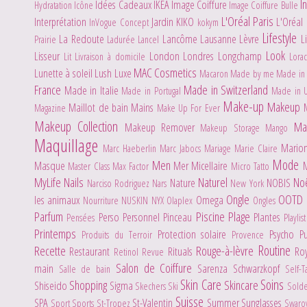
I
Idées Cadeaux
IKEA
Image Coiffure
Hydratation
Icône
Image Coiffure Bulle
L'Oréal Paris
Interprétation
Jardin
KIKO
L'Oréal
InVogue Concept
kokym
Lifestyle
La Redoute
Lancôme
Lausanne
Lèvre
L
Prairie
Ladurée
Lancel
Look
Lisseur
London
Londres
Longchamp
Lit
Livraison à domicile
Lora
MAC Cosmetics
Lunette à soleil
Lush
Luxe
Macaron
Made by me
Made in 
France
Made in Switzerland
Made in Italie
Made in Portugal
Made in 
Make-up
Makeup
Maillot de bain
Mains
Magazine
Make Up For Ever
Makeup Collection
Ma
Makeup Remover
Makeup Storage
Mango
Maquillage
Mario
Marc Haeberlin
Marc Jabocs
Mariage
Marie Claire
Mode
Men
Masque
Mer
Micellaire
Master Class
Max Factor
Micro Tatto
MyLife
Nails
Naturel
No
Nature
NOBIS
Narciso Rodriguez
Nars
New York
Ongle
OOTD
les animaux
Omega
Nourriture
NUSKIN
NYX
Olaplex
Ongles
Parfum
Piscine
Plage
Perso
Personnel
Pinceau
Plantes
Pensées
Playlis
Printemps
Protection solaire
Psycho
P
Produits du Terroir
Provence
Routine
Recette
Rouge-à-lèvre
Restaurant
Rituals
Ro
Retinol
Revue
Salon de Coiffure
main
Sarenza
Schwarzkopf
Salle de bain
Self-
Skin Care
Soins
Shopping
Skincare
Shiseido
Sigma
Skechers
Ski
Sold
Suisse
SPA
St-Valentin
Summer
Sunglasses
Sport
Sports
St-Tropez
Swaro