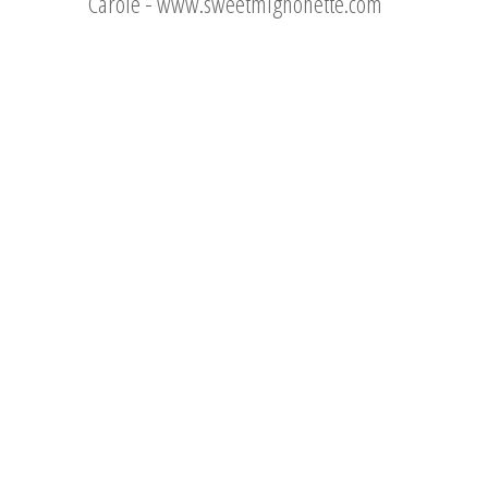
Carole -
www.sweetmignonette.com