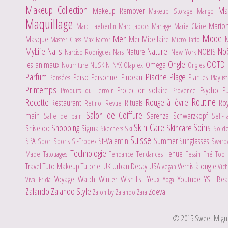
Makeup Collection
Ma
Makeup Remover
Makeup Storage
Mango
Maquillage
Mario
Marc Haeberlin
Marc Jabocs
Mariage
Marie Claire
Mode
Men
Masque
Mer
Micellaire
Master Class
Max Factor
Micro Tatto
MyLife
Nails
Naturel
No
Nature
NOBIS
Narciso Rodriguez
Nars
New York
Ongle
OOTD
les animaux
Omega
Nourriture
NUSKIN
NYX
Olaplex
Ongles
Parfum
Piscine
Plage
Perso
Personnel
Pinceau
Plantes
Pensées
Playlis
Printemps
Protection solaire
Psycho
P
Produits du Terroir
Provence
Routine
Recette
Rouge-à-lèvre
Restaurant
Rituals
Ro
Retinol
Revue
Salon de Coiffure
main
Sarenza
Schwarzkopf
Salle de bain
Self-
Skin Care
Soins
Shopping
Skincare
Shiseido
Sigma
Skechers
Ski
Sold
Suisse
SPA
St-Valentin
Summer
Sunglasses
Sport
Sports
St-Tropez
Swaro
Technologie
Tenue
Made
Tatouages
Tendance
Tendances
Tessin
Thé
Too
Travel
Tuto Makeup
Tutoriel
UK
Urban Decay
USA
Vernis à ongle
vegan
Vic
Voyage
Watch
Winter
Wish-list
Yeux
Youtube
YSL Be
Viva Frida
Yoga
Zalando
Zalando Style
Zoeva
Zalon by Zalando
Zara
© 2015 Sweet Mignone