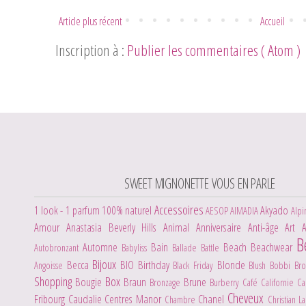
Article plus récent
Accueil
Inscription à :
Publier les commentaires ( Atom )
SWEET MIGNONETTE VOUS EN PARLE
Accessoires
1 look - 1 parfum
100% naturel
Akyado
AESOP
AIMADIA
Alpi
Amour
Anastasia Beverly Hills
Animal
Anniversaire
Anti-âge
Art
B
Automne
Bain
Beach
Beachwear
Autobronzant
Babyliss
Ballade
Battle
Bijoux
Becca
BIO
Birthday
Blonde
Angoisse
Black Friday
Blush
Bobbi Br
Shopping
Box
Bougie
Braun
Brune
Bronzage
Burberry
Café
Californie
C
Cheveux
Fribourg
Caudalie
Centres Manor
Chanel
Chambre
Christian L