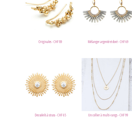
Originales - CHF 89
Mélanger argenté et doré - CHF 69
Des soleils à strass - CHF 65
Un collier à multi-rangs - CHF 99