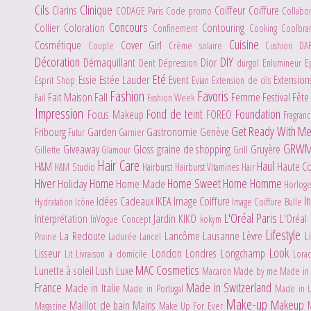
Cils
Clinique
Clarins
Coiffeur
Coiffure
CODAGE Paris
Code promo
Collabo
Concours
Collier
Coloration
Contouring
Confinement
Cooking
Coolbr
Cuisine
Cosmétique
Cover Girl
Couple
Crème solaire
Cushion
DA
Décoration
DIY
Démaquillant
Dior
Dent
Dépression
durgol
Enlumineur
E
Eté
Essie
Estée Lauder
Event
Extensio
Esprit Shop
Evian
Extension de cils
Fashion
Favoris
Fait Maison
Fall
Femme
Festival
Fête
Fail
Fashion Week
Impression
Fond de teint
Foundation
Focus Makeup
FOREO
Fragran
Get Ready With M
Fribourg
Garden
Gastronomie
Genève
Futur
Garnier
GRW
Giveaway
Gloss
graine de shopping
Gruyère
Gillette
Glamour
Grill
Hair Care
Haul
H&M
Haute C
H&M Studio
Hairburst
Hairburst Vitamines Hair
Hiver
Home
Home Sweet Home
Homme
Holiday
Home Made
Horlog
I
Idées Cadeaux
IKEA
Image Coiffure
Hydratation
Icône
Image Coiffure Bulle
L'Oréal Paris
Interprétation
Jardin
KIKO
L'Oréal
InVogue Concept
kokym
Lifestyle
La Redoute
Lancôme
Lausanne
Lèvre
L
Prairie
Ladurée
Lancel
Look
Lisseur
London
Londres
Longchamp
Lit
Livraison à domicile
Lora
MAC Cosmetics
Lunette à soleil
Lush
Luxe
Macaron
Made by me
Made in 
France
Made in Switzerland
Made in Italie
Made in Portugal
Made in 
Make-up
Makeup
Maillot de bain
Mains
Magazine
Make Up For Ever