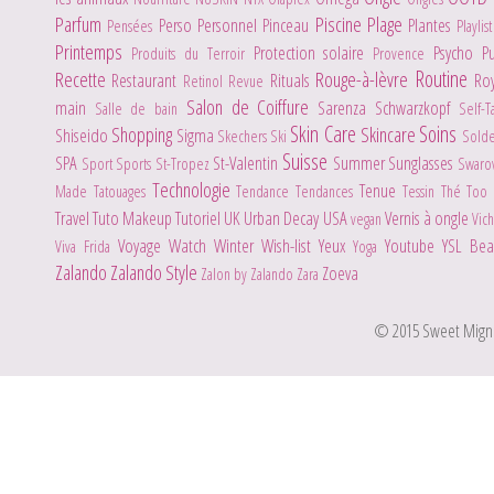
Parfum
Piscine
Plage
Perso
Personnel
Pinceau
Plantes
Pensées
Playlis
Printemps
Protection solaire
Psycho
P
Produits du Terroir
Provence
Routine
Recette
Rouge-à-lèvre
Restaurant
Rituals
Ro
Retinol
Revue
Salon de Coiffure
main
Sarenza
Schwarzkopf
Salle de bain
Self-
Skin Care
Soins
Shopping
Skincare
Shiseido
Sigma
Skechers
Ski
Sold
Suisse
SPA
St-Valentin
Summer
Sunglasses
Sport
Sports
St-Tropez
Swaro
Technologie
Tenue
Made
Tatouages
Tendance
Tendances
Tessin
Thé
Too
Travel
Tuto Makeup
Tutoriel
UK
Urban Decay
USA
Vernis à ongle
vegan
Vic
Voyage
Watch
Winter
Wish-list
Yeux
Youtube
YSL Be
Viva Frida
Yoga
Zalando
Zalando Style
Zoeva
Zalon by Zalando
Zara
© 2015 Sweet Mignone