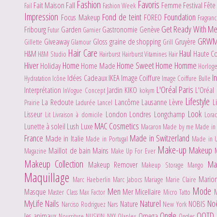
Fashion
Favoris
Fait Maison
Fall
Femme
Festival
Fête
Fail
Fashion Week
Impression
Fond de teint
Foundation
Focus Makeup
FOREO
Fragran
Get Ready With M
Fribourg
Garden
Gastronomie
Genève
Futur
Garnier
GRW
Giveaway
Gloss
graine de shopping
Gruyère
Gillette
Glamour
Grill
Hair Care
Haul
H&M
Haute C
H&M Studio
Hairburst
Hairburst Vitamines Hair
Hiver
Home
Home Sweet Home
Homme
Holiday
Home Made
Horlog
I
Idées Cadeaux
IKEA
Image Coiffure
Hydratation
Icône
Image Coiffure Bulle
L'Oréal Paris
Interprétation
Jardin
KIKO
L'Oréal
InVogue Concept
kokym
Lifestyle
La Redoute
Lancôme
Lausanne
Lèvre
L
Prairie
Ladurée
Lancel
Look
Lisseur
London
Londres
Longchamp
Lit
Livraison à domicile
Lora
MAC Cosmetics
Lunette à soleil
Lush
Luxe
Macaron
Made by me
Made in 
France
Made in Switzerland
Made in Italie
Made in Portugal
Made in 
Make-up
Makeup
Maillot de bain
Mains
Magazine
Make Up For Ever
Makeup Collection
Ma
Makeup Remover
Makeup Storage
Mango
Maquillage
Mario
Marc Haeberlin
Marc Jabocs
Mariage
Marie Claire
Mode
Men
Masque
Mer
Micellaire
Master Class
Max Factor
Micro Tatto
MyLife
Nails
Naturel
No
Nature
NOBIS
Narciso Rodriguez
Nars
New York
Ongle
OOTD
les animaux
Omega
Nourriture
NUSKIN
NYX
Olaplex
Ongles