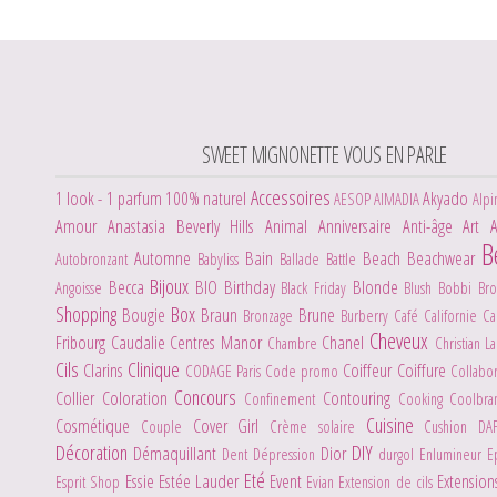
SWEET MIGNONETTE VOUS EN PARLE
Accessoires
1 look - 1 parfum
100% naturel
Akyado
AESOP
AIMADIA
Alpi
Amour
Anastasia Beverly Hills
Animal
Anniversaire
Anti-âge
Art
B
Automne
Bain
Beach
Beachwear
Autobronzant
Babyliss
Ballade
Battle
Bijoux
Becca
BIO
Birthday
Blonde
Angoisse
Black Friday
Blush
Bobbi Br
Shopping
Box
Bougie
Braun
Brune
Bronzage
Burberry
Café
Californie
C
Cheveux
Fribourg
Caudalie
Centres Manor
Chanel
Chambre
Christian L
Cils
Clinique
Clarins
Coiffeur
Coiffure
CODAGE Paris
Code promo
Collabo
Concours
Collier
Coloration
Contouring
Confinement
Cooking
Coolbr
Cuisine
Cosmétique
Cover Girl
Couple
Crème solaire
Cushion
DA
Décoration
DIY
Démaquillant
Dior
Dent
Dépression
durgol
Enlumineur
E
Eté
Essie
Estée Lauder
Event
Extensio
Esprit Shop
Evian
Extension de cils