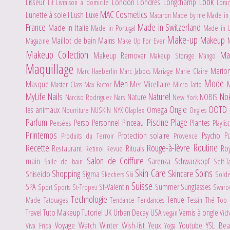
Look
Lisseur
London
Londres
Longchamp
Lit
Livraison à domicile
Lora
MAC Cosmetics
Lunette à soleil
Lush
Luxe
Macaron
Made by me
Made in 
France
Made in Switzerland
Made in Italie
Made in Portugal
Made in 
Make-up
Makeup
Maillot de bain
Mains
Magazine
Make Up For Ever
Makeup Collection
Ma
Makeup Remover
Makeup Storage
Mango
Maquillage
Mario
Marc Haeberlin
Marc Jabocs
Mariage
Marie Claire
Mode
Men
Masque
Mer
Micellaire
Master Class
Max Factor
Micro Tatto
MyLife
Nails
Naturel
No
Nature
NOBIS
Narciso Rodriguez
Nars
New York
Ongle
OOTD
les animaux
Omega
Nourriture
NUSKIN
NYX
Olaplex
Ongles
Parfum
Piscine
Plage
Perso
Personnel
Pinceau
Plantes
Pensées
Playlis
Printemps
Protection solaire
Psycho
P
Produits du Terroir
Provence
Routine
Recette
Rouge-à-lèvre
Restaurant
Rituals
Ro
Retinol
Revue
Salon de Coiffure
main
Sarenza
Schwarzkopf
Salle de bain
Self-
Skin Care
Soins
Shopping
Skincare
Shiseido
Sigma
Skechers
Ski
Sold
Suisse
SPA
St-Valentin
Summer
Sunglasses
Sport
Sports
St-Tropez
Swaro
Technologie
Tenue
Made
Tatouages
Tendance
Tendances
Tessin
Thé
Too
Travel
Tuto Makeup
Tutoriel
UK
Urban Decay
USA
Vernis à ongle
vegan
Vic
Voyage
Watch
Winter
Wish-list
Yeux
Youtube
YSL Be
Viva Frida
Yoga