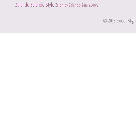
Zalando
Zalando Style
Zoeva
Zalon by Zalando
Zara
© 2015 Sweet Mignone