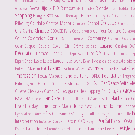
Automne
Bain
Beach
Beachwear
Autobronzant
Babyliss
Ballade
Battle
Bijoux
Becca
BIO
Birthday
Blonde
Angoisse
Black Friday
Blush
Bobbi Br
Shopping
Box
Bougie
Braun
Brune
Bronzage
Burberry
Café
Californie
C
Cheveux
Fribourg
Caudalie
Centres Manor
Chanel
Chambre
Christian L
Cils
Clinique
Clarins
Coiffeur
Coiffure
CODAGE Paris
Code promo
Collabo
Concours
Collier
Coloration
Contouring
Confinement
Cooking
Coolbr
Cuisine
Cosmétique
Cover Girl
Couple
Crème solaire
Cushion
DA
Décoration
DIY
Démaquillant
Dior
Dent
Dépression
durgol
Enlumineur
E
Eté
Essie
Estée Lauder
Event
Extensio
Esprit Shop
Evian
Extension de cils
Fashion
Favoris
Fait Maison
Fall
Femme
Festival
Fête
Fail
Fashion Week
Impression
Fond de teint
Foundation
Focus Makeup
FOREO
Fragran
Get Ready With M
Fribourg
Garden
Gastronomie
Genève
Futur
Garnier
GRW
Giveaway
Gloss
graine de shopping
Gruyère
Gillette
Glamour
Grill
Hair Care
Haul
H&M
Haute C
H&M Studio
Hairburst
Hairburst Vitamines Hair
Hiver
Home
Home Sweet Home
Homme
Holiday
Home Made
Horlog
I
Idées Cadeaux
IKEA
Image Coiffure
Hydratation
Icône
Image Coiffure Bulle
L'Oréal Paris
Interprétation
Jardin
KIKO
L'Oréal
InVogue Concept
kokym
Lifestyle
La Redoute
Lancôme
Lausanne
Lèvre
L
Prairie
Ladurée
Lancel